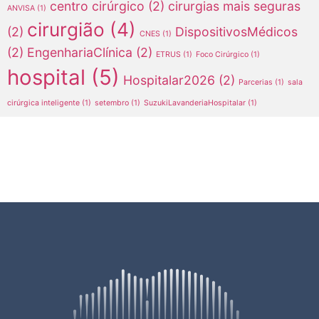
centro cirúrgico
(2)
cirurgias mais seguras
ANVISA
(1)
cirurgião
(4)
(2)
DispositivosMédicos
CNES
(1)
(2)
EngenhariaClínica
(2)
ETRUS
(1)
Foco Cirúrgico
(1)
hospital
(5)
Hospitalar2026
(2)
Parcerias
(1)
sala
cirúrgica inteligente
(1)
setembro
(1)
SuzukiLavanderiaHospitalar
(1)