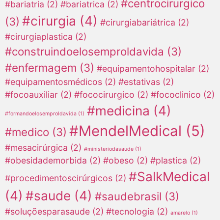
#centrocirurgico
#bariatria
(2)
#bariatrica
(2)
#cirurgia
(4)
(3)
#cirurgiabariátrica
(2)
#cirurgiaplastica
(2)
#construindoelosemproldavida
(3)
#enfermagem
(3)
#equipamentohospitalar
(2)
#equipamentosmédicos
(2)
#estativas
(2)
#focoauxiliar
(2)
#fococirurgico
(2)
#fococlinico
(2)
#medicina
(4)
#formandoelosemproldavida
(1)
#MendelMedical
(5)
#medico
(3)
#mesacirúrgica
(2)
#ministeriodasaude
(1)
#obesidademorbida
(2)
#obeso
(2)
#plastica
(2)
#SalkMedical
#procedimentoscirúrgicos
(2)
(4)
#saude
(4)
#saudebrasil
(3)
#soluçõesparasaude
(2)
#tecnologia
(2)
amarelo
(1)