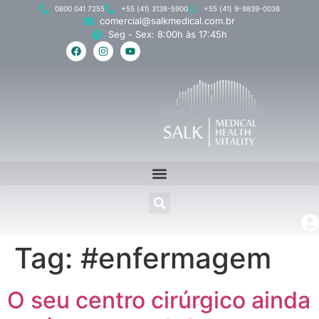
0800 041 7255
+55 (41) 3138-5900
+55 (41) 9-8839-0036
comercial@salkmedical.com.br
Seg - Sex: 8:00h às 17:45h
Tag:
#enfermagem
O seu centro cirúrgico ainda