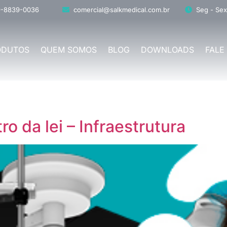
9-8839-0036
comercial@salkmedical.com.br
Seg - Sex
ODUTOS
QUEM SOMOS
BLOG
DOWNLOADS
FALE
ro da lei – Infraestrutura