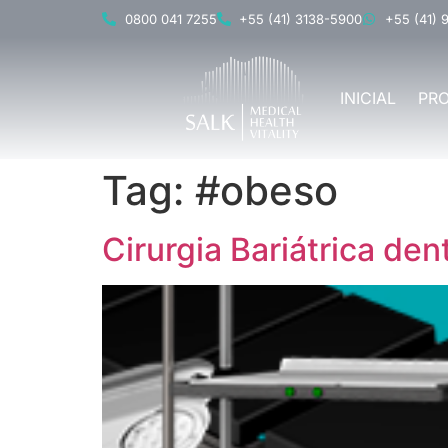
0800 041 7255
+55 (41) 3138-5900
+55 (41) 
INICIAL
PR
Tag:
#obeso
Cirurgia Bariátrica dent