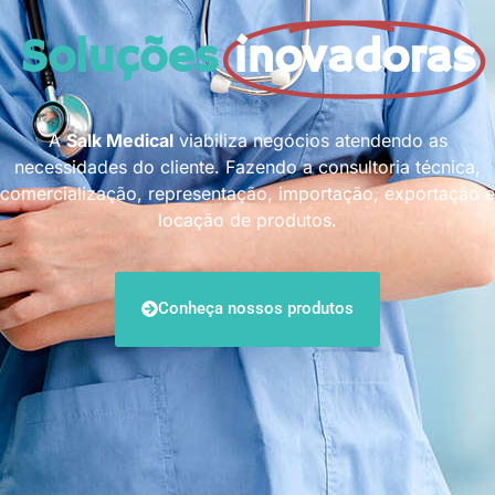
Soluções
inovadoras
A
Salk Medical
viabiliza negócios atendendo as
necessidades do cliente. Fazendo a consultoria técnica,
comercialização, representação, importação, exportação e
locação de produtos.
Conheça nossos produtos