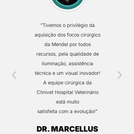
 fácil
"Tivemos o privilégio da
"Tive u
imples e
aquisição dos focos cirúrgico
ao adqui
 escolha
da Mendel por todos
Mendel 
uição."
recursos, pela qualidade de
na esc
iluminação, assistência
melho
técnica e um visual inovador!
necessi
WICK
A equipe cirúrgica da
acompa
JOINVILLE
Clinivet Hospital Veterinário
at
está muito
equipa
satisfeita com a evolução!"
aquisi
atend
DR. MARCELLUS
necessi