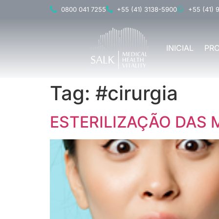
0800 041 7255
+55 (41) 3138-5900
+55 (41) 
INICIAL
PR
Tag:
#cirurgia
ESTERILIZAÇÃO DAS 