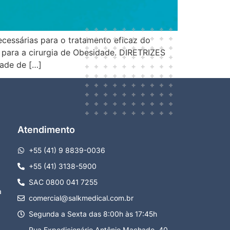
cessárias para o tratamento eficaz do
 para a cirurgia de Obesidade. DIRETRIZES
ade de […]
Atendimento
+55 (41) 9 8839-0036
+55 (41) 3138-5900
SAC 0800 041 7255
a
comercial@salkmedical.com.br
Segunda a Sexta das 8:00h às 17:45h
Rua Expedicionário Antônio Machado, 40