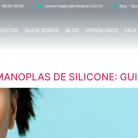
9-8839-0036
comercial@salkmedical.com.br
Seg - Sex
ODUTOS
QUEM SOMOS
BLOG
DOWNLOADS
FALE
MANOPLAS DE SILICONE: GU