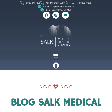
0800 041 7255
+55 (41) 3138-5900
+55 (41) 9 8839-0036
comercial@salkmedical.com.br
Seg - Sex: 8:00h às 17:45h
BLOG SALK MEDICAL