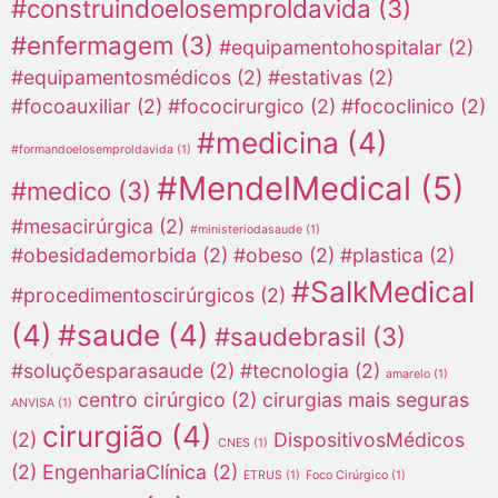
#construindoelosemproldavida
(3)
#enfermagem
(3)
#equipamentohospitalar
(2)
#equipamentosmédicos
(2)
#estativas
(2)
#focoauxiliar
(2)
#fococirurgico
(2)
#fococlinico
(2)
#medicina
(4)
#formandoelosemproldavida
(1)
#MendelMedical
(5)
#medico
(3)
#mesacirúrgica
(2)
#ministeriodasaude
(1)
#obesidademorbida
(2)
#obeso
(2)
#plastica
(2)
#SalkMedical
#procedimentoscirúrgicos
(2)
(4)
#saude
(4)
#saudebrasil
(3)
#soluçõesparasaude
(2)
#tecnologia
(2)
amarelo
(1)
centro cirúrgico
(2)
cirurgias mais seguras
ANVISA
(1)
cirurgião
(4)
(2)
DispositivosMédicos
CNES
(1)
(2)
EngenhariaClínica
(2)
ETRUS
(1)
Foco Cirúrgico
(1)