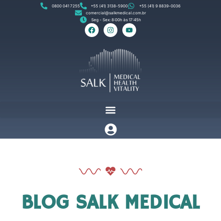
0800 041 7255
+55 (41) 3138-5900
+55 (41) 9 8839-0036
comercial@salkmedical.com.br
Seg - Sex: 8:00h às 17:45h
BLOG SALK MEDICAL