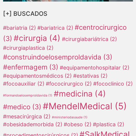
[+] BUSCADOS
#centrocirurgico
#bariatria
(2)
#bariatrica
(2)
#cirurgia
(4)
(3)
#cirurgiabariátrica
(2)
#cirurgiaplastica
(2)
#construindoelosemproldavida
(3)
#enfermagem
(3)
#equipamentohospitalar
(2)
#equipamentosmédicos
(2)
#estativas
(2)
#focoauxiliar
(2)
#fococirurgico
(2)
#fococlinico
(2)
#medicina
(4)
#formandoelosemproldavida
(1)
#MendelMedical
(5)
#medico
(3)
#mesacirúrgica
(2)
#ministeriodasaude
(1)
#obesidademorbida
(2)
#obeso
(2)
#plastica
(2)
#SalkMedical
#procedimentoscirúrgicos
(2)