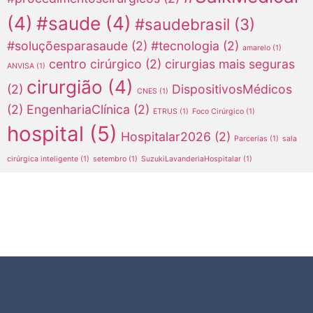
(4)
#saude
(4)
#saudebrasil
(3)
#soluçõesparasaude
(2)
#tecnologia
(2)
amarelo
(1)
centro cirúrgico
(2)
cirurgias mais seguras
ANVISA
(1)
cirurgião
(4)
(2)
DispositivosMédicos
CNES
(1)
(2)
EngenhariaClínica
(2)
ETRUS
(1)
Foco Cirúrgico
(1)
hospital
(5)
Hospitalar2026
(2)
Parcerias
(1)
sala
cirúrgica inteligente
(1)
setembro
(1)
SuzukiLavanderiaHospitalar
(1)