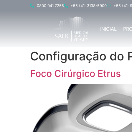
0800 041 7255
+55 (41) 3138-5900
+55 (41) 
INICIAL
PR
Configuração do 
Foco Cirúrgico Etrus