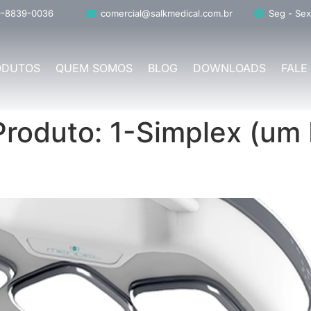
9-8839-0036
comercial@salkmedical.com.br
Seg - Sex
ODUTOS
QUEM SOMOS
BLOG
DOWNLOADS
FALE
Produto:
1-Simplex (um 