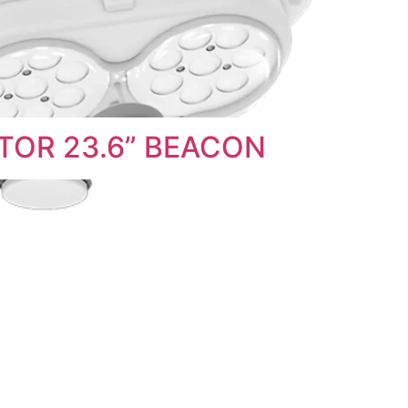
ITOR 23.6” BEACON