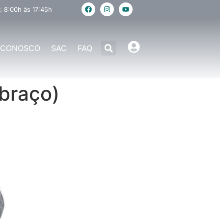
: 8:00h às 17:45h
 CONOSCO
SAC
FAQ
braço)