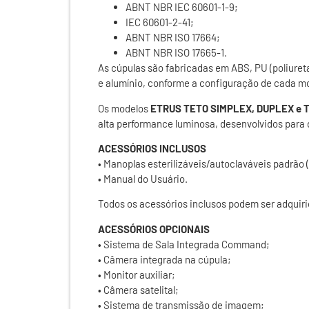
ABNT NBR IEC 60601-1-9;
IEC 60601-2-41;
ABNT NBR ISO 17664;
ABNT NBR ISO 17665-1.
As cúpulas são fabricadas em ABS, PU (poliuretan
e alumínio, conforme a configuração de cada m
Os modelos
ETRUS TETO SIMPLEX, DUPLEX e 
alta performance luminosa, desenvolvidos para d
ACESSÓRIOS INCLUSOS
• Manoplas esterilizáveis/autoclaváveis padrão 
• Manual do Usuário.
Todos os acessórios inclusos podem ser adquir
ACESSÓRIOS OPCIONAIS
• Sistema de Sala Integrada Command;
• Câmera integrada na cúpula;
• Monitor auxiliar;
• Câmera satelital;
• Sistema de transmissão de imagem;