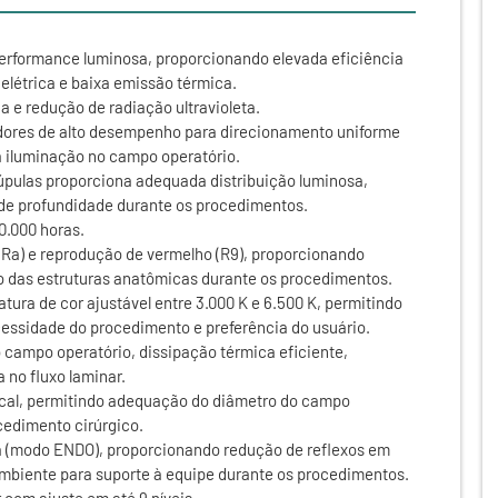
performance luminosa, proporcionando elevada eficiência
elétrica e baixa emissão térmica.
a e redução de radiação ultravioleta.
dores de alto desempenho para direcionamento uniforme
da iluminação no campo operatório.
pulas proporciona adequada distribuição luminosa,
de profundidade durante os procedimentos.
0.000 horas.
/Ra) e reprodução de vermelho (R9), proporcionando
ão das estruturas anatômicas durante os procedimentos.
tura de cor ajustável entre 3.000 K e 6.500 K, permitindo
ssidade do procedimento e preferência do usuário.
 campo operatório, dissipação térmica eficiente,
a no fluxo laminar.
ocal, permitindo adequação do diâmetro do campo
edimento cirúrgico.
ia (modo ENDO), proporcionando redução de reflexos em
biente para suporte à equipe durante os procedimentos.
 com ajuste em até 9 níveis.