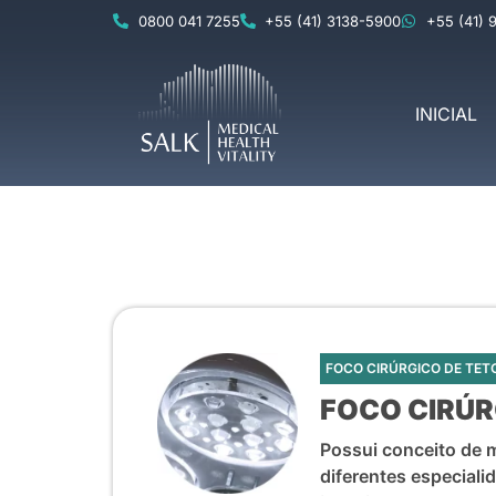
0800 041 7255
+55 (41) 3138-5900
+55 (41) 
INICIAL
FOCO CIRÚRGICO DE TET
FOCO CIRÚR
Possui conceito de m
diferentes especial