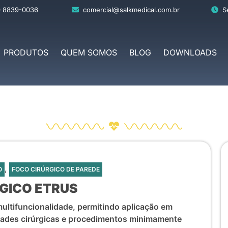
9 8839-0036
comercial@salkmedical.com.br
S
PRODUTOS
QUEM SOMOS
BLOG
DOWNLOADS
,
O
FOCO CIRÚRGICO DE PAREDE
GICO ETRUS
ultifuncionalidade, permitindo aplicação em
idades cirúrgicas e procedimentos minimamente