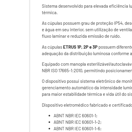
Sistema desenvolvido para elevada eficiência l
térmica.
As cúpulas possuem grau de proteção IP54, dese
e água em seu interior, sem utilização de ventil
fluxo laminar e reduzida emissão de ruído.
As cúpulas
ETRUS 1P, 2P e 3P
possuem diferente
adequação da distribuição luminosa conforme a a
Equipado com manopla esterilizável/autoclaváv
NBR ISO 17665-1:2010, permitindo posicionamen
O dispositivo possui sistema eletrônico de mon
gerenciamento automático da intensidade lumi
para maior estabilidade térmica e vida útil do s
Dispositivo eletromédico fabricado e certifica
ABNT NBR IEC 60601-1;
ABNT NBR IEC 60601-1-2;
ABNT NBR IEC 60601-1-6;