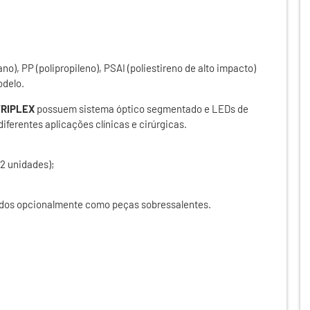
o), PP (polipropileno), PSAI (poliestireno de alto impacto)
odelo.
TRIPLEX
possuem sistema óptico segmentado e LEDs de
iferentes aplicações clínicas e cirúrgicas.
(2 unidades);
idos opcionalmente como peças sobressalentes.