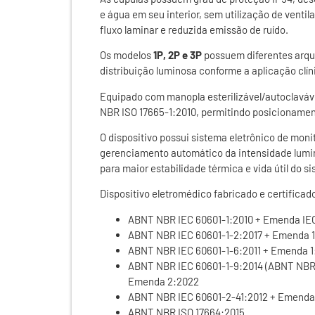
e água em seu interior, sem utilização de ventil
fluxo laminar e reduzida emissão de ruído.
Os modelos
1P, 2P e 3P
possuem diferentes arqu
distribuição luminosa conforme a aplicação clíni
Equipado com manopla esterilizável/autoclaváv
NBR ISO 17665-1:2010, permitindo posicionamen
O dispositivo possui sistema eletrônico de mon
gerenciamento automático da intensidade lumi
para maior estabilidade térmica e vida útil do s
Dispositivo eletromédico fabricado e certifica
ABNT NBR IEC 60601-1:2010 + Emenda IE
ABNT NBR IEC 60601-1-2:2017 + Emenda 
ABNT NBR IEC 60601-1-6:2011 + Emenda 
ABNT NBR IEC 60601-1-9:2014 (ABNT NBR 
Emenda 2:2022
ABNT NBR IEC 60601-2-41:2012 + Emenda 
ABNT NBR ISO 17664:2015