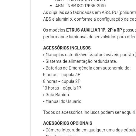
ABNT NBR ISO 17665:2010.
As cúpulas são fabricadas em ABS, PU (poliuretan
ABS e alumínio, conforme a configuração de ca
Os modelos
ETRUS AUXILIAR 1P, 2P e 3P
possue
performance luminosa, desenvolvidos para difere
ACESSÓRIOS INCLUSOS
• Manoplas esterilizáveis/autoclaváveis padrão 
• Sistema de alimentação redundante;
• Baterias de Emergência com autonomia de:
6 horas – cúpula 3P
8 horas – cúpula 2P
10 horas – cúpula 1P
• Guia Rápido.
• Manual do Usuário.
Todos os acessórios inclusos podem ser adqui
ACESSÓRIOS OPCIONAIS
• Câmera integrada em qualquer uma das cúpul