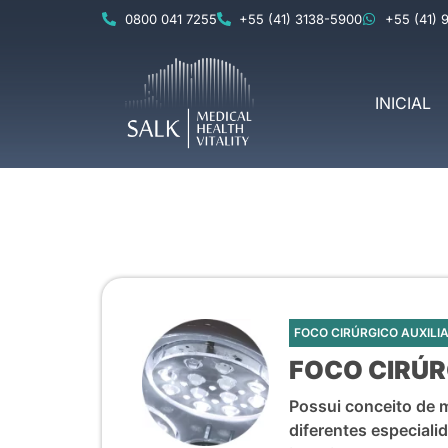
0800 041 7255
+55 (41) 3138-5900
+55 (41) 
INICIAL
FOCO CIRÚRGICO AUXILI
FOCO CIRÚR
Possui conceito de m
diferentes especial