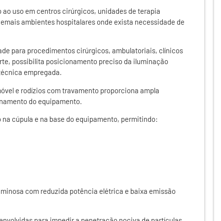
 ao uso em centros cirúrgicos, unidades de terapia
e demais ambientes hospitalares onde exista necessidade de
de para procedimentos cirúrgicos, ambulatoriais, clínicos
te, possibilita posicionamento preciso da iluminação
técnica empregada.
móvel e rodízios com travamento proporciona ampla
ionamento do equipamento.
do na cúpula e na base do equipamento, permitindo:
uminosa com reduzida potência elétrica e baixa emissão
nvolvidas para impedir a penetração nociva de partículas