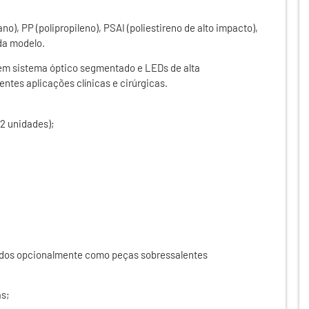
o), PP (polipropileno), PSAI (poliestireno de alto impacto),
da modelo.
m sistema óptico segmentado e LEDs de alta
ntes aplicações clínicas e cirúrgicas.
(2 unidades);
ridos opcionalmente como peças sobressalentes
as;