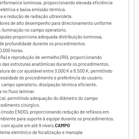
performance luminosa, proporcionando elevada eficiência
elétrica e baixa emissão térmica.
a e redução de radiação ultravioleta.
dores de alto desempenho para direcionamento uniforme
da iluminação no campo operatório.
pulas proporciona adequada distribuição luminosa,
de profundidade durante os procedimentos.
0.000 horas.
/Ra) e reprodução de vermelho (R9), proporcionando
ão das estruturas anatômicas durante os procedimentos.
tura de cor ajustável entre 3.000 K e 6.500 K, permitindo
ssidade do procedimento e preferência do usuário.
 campo operatório, dissipação térmica eficiente,
a no fluxo laminar.
ocal, permitindo adequação do diâmetro do campo
edimento cirúrgico.
ia (modo ENDO), proporcionando redução de reflexos em
biente para suporte à equipe durante os procedimentos.
 com ajuste em até 9 níveis.
CAMPO
tema eletrônico de focalização e manopla