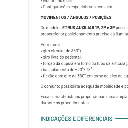
• Monitor auxiliar;
• Configurações especiais sob consulta.
MOVIMENTOS / ÂNGULOS / POSIÇÕES
Os modelos
ETRUS AUXILIAR 1P, 2P e 3P
possue
proporcionar posicionamento preciso da ilumin
Permitem:
• giro circular de 360°;
• giro livre do pedestal;
• torção da cúpula em torno do tubo da articula
• basculamento de +20°/-18°;
• flexão com giro de 360° em torno do eixo da cú
O conjunto possibilita adequada mobilidade e 
Essas características proporcionam uma ampla 
durante os procedimentos.
INDICAÇÕES E DIFERENCIAIS