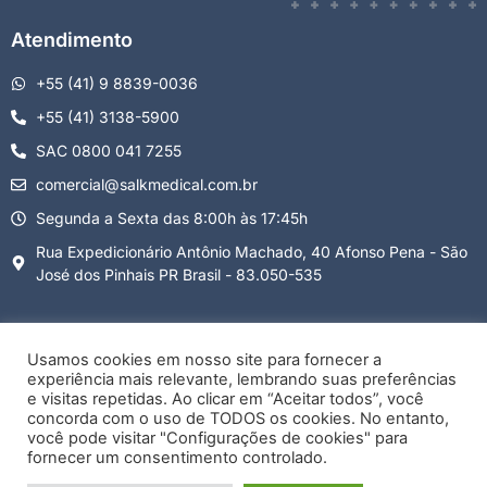
Atendimento
+55 (41) 9 8839-0036
+55 (41) 3138-5900
SAC 0800 041 7255
comercial@salkmedical.com.br
Segunda a Sexta das 8:00h às 17:45h
Rua Expedicionário Antônio Machado, 40 Afonso Pena - São
José dos Pinhais PR Brasil - 83.050-535
Usamos cookies em nosso site para fornecer a
experiência mais relevante, lembrando suas preferências
Termos e condições
Política de privacidade
Política de cookies
e visitas repetidas. Ao clicar em “Aceitar todos”, você
Notificação de Direitos Autorais
concorda com o uso de TODOS os cookies. No entanto,
você pode visitar "Configurações de cookies" para
Copyright ©
Salk Medical –
All Rights Reserved.
fornecer um consentimento controlado.