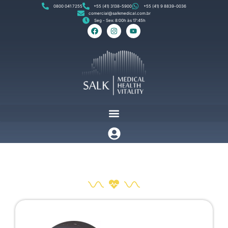
0800 041 7255
+55 (41) 3138-5900
+55 (41) 9 8839-0036
comercial@salkmedical.com.br
Seg - Sex: 8:00h às 17:45h