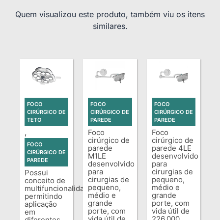
Quem visualizou este produto, também viu os itens
similares.
FOCO
FOCO
FOCO
CIRÚRGICO DE
CIRÚRGICO DE
CIRÚRGICO DE
TETO
PAREDE
PAREDE
,
Foco
Foco
cirúrgico de
cirúrgico de
FOCO
parede
parede 4LE
CIRÚRGICO DE
M1LE
desenvolvido
PAREDE
desenvolvido
para
para
cirurgias de
Possui
cirurgias de
pequeno,
conceito de
pequeno,
médio e
multifuncionalidade,
médio e
grande
permitindo
grande
porte, com
aplicação
porte, com
vida útil de
em
vida útil de
226.000
diferentes