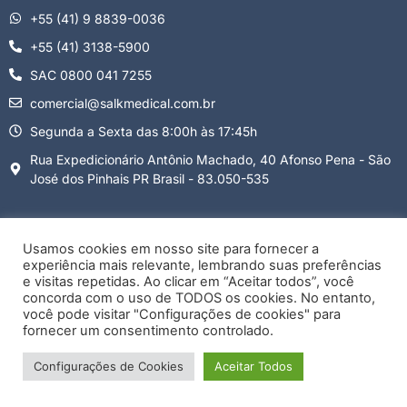
+55 (41) 9 8839-0036
+55 (41) 3138-5900
SAC 0800 041 7255
comercial@salkmedical.com.br
Segunda a Sexta das 8:00h às 17:45h
Rua Expedicionário Antônio Machado, 40 Afonso Pena - São
José dos Pinhais PR Brasil - 83.050-535
Usamos cookies em nosso site para fornecer a
experiência mais relevante, lembrando suas preferências
Termos e condições
Política de privacidade
Política de cookies
e visitas repetidas. Ao clicar em “Aceitar todos”, você
Notificação de Direitos Autorais
concorda com o uso de TODOS os cookies. No entanto,
você pode visitar "Configurações de cookies" para
Copyright ©
Salk Medical –
All Rights Reserved.
fornecer um consentimento controlado.
Configurações de Cookies
Aceitar Todos
Criado por: SóSites Agência de Marketing Digital