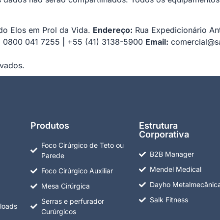
do Elos em Prol da Vida.
Endereço:
Rua Expedicionário An
:
0800 041 7255 | +55 (41) 3138-5900
Email:
comercial@s
rvados.
Produtos
Estrutura
Corporativa
Foco Cirúrgico de Teto ou
B2B Manager
Parede
Mendel Medical
Foco Cirúrgico Auxiliar
Dayho Metalmecânic
Mesa Cirúrgica
Salk Fitness
Serras e perfurador
loads
Curúrgicos