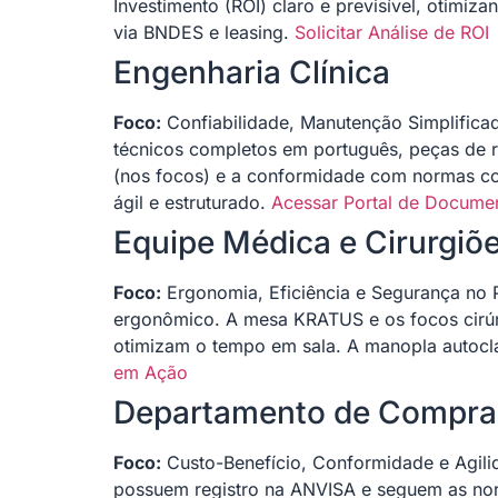
Investimento (ROI) claro e previsível, otim
via BNDES e leasing.
Solicitar Análise de ROI
Engenharia Clínica
Foco:
Confiabilidade, Manutenção Simplifica
técnicos completos em português, peças de r
(nos focos) e a conformidade com normas c
ágil e estruturado.
Acessar Portal de Docume
Equipe Médica e Cirurgiõ
Foco:
Ergonomia, Eficiência e Segurança no 
ergonômico. A mesa KRATUS e os focos cirúrg
otimizam o tempo em sala. A manopla autocl
em Ação
Departamento de Compra
Foco:
Custo-Benefício, Conformidade e Agili
possuem registro na ANVISA e seguem as norm