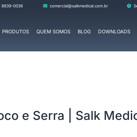
9 8839-0036
comercial@salkmedical.com.br
S
PRODUTOS
QUEM SOMOS
BLOG
DOWNLOADS
oco e Serra | Salk Medi