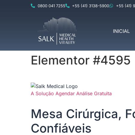
0800 041 7255
+55 (41) 3138-5900
+55 (41) 
INICIAL
Elementor #4595
A Solução
Agendar Análise Gratuita
Mesa Cirúrgica, F
Confiáveis