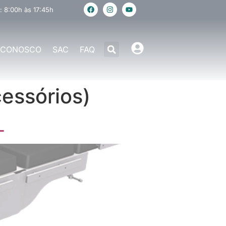
: 8:00h às 17:45h
 CONOSCO
SAC
FAQ
essórios)
L