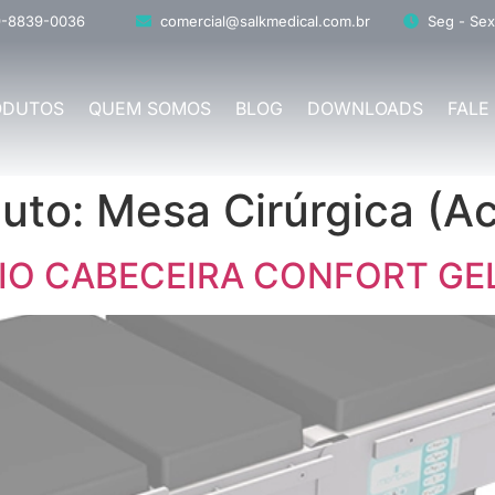
9-8839-0036
comercial@salkmedical.com.br
Seg - Sex
ODUTOS
QUEM SOMOS
BLOG
DOWNLOADS
FALE
duto:
Mesa Cirúrgica (Ac
O CABECEIRA CONFORT GE